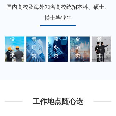
国内高校及海外知名高校统招本科、硕士、
博士毕业生
研
项
经
财
职
发
目
营
务
能
设
管
商
金
管
计
理
务
融
理
类
类
类
类
类
工作地点随心选