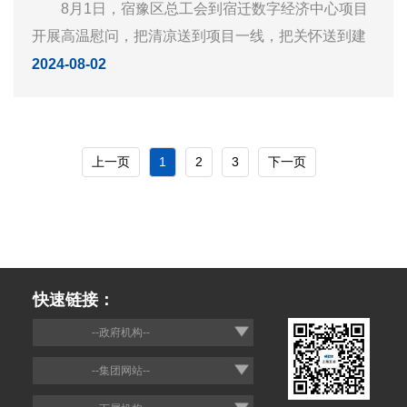
8月1日，宿豫区总工会到宿迁数字经济中心项目
开展高温慰问，把清凉送到项目一线，把关怀送到建
设者心上。 趁着作业人员休息间歇，宿豫区总工
2024-08-02
会工作人员来到项目部办公区，为作业人员送上了洗
漱用品、矿...
上一页
1
2
3
下一页
快速链接：
--政府机构--
--集团网站--