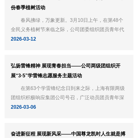
份春季植树活动
春风拂绿，万象更新。3月10日上午，在第48个
全民义务植树节来临之际，公司团委组织团员青年代
表前往宝钢股份宝山基地，参加以“播种绿色希望，收
2026-03-12
获美丽宝钢”为主题的春季植树活动。此次活动由宝钢
股份牵头...
弘扬雷锋精神 展现青春担当——公司两级团组织开
展“3·5”学雷锋志愿服务主题活动
在第63个学雷锋纪念日到来之际，上海有限两级
团组织积极响应集团公司号召，广泛动员团员青年深
入社区、扎根一线、服务群众，以形式多样、内容丰
2026-03-06
富的志愿服务实践活动传承雷锋精神，充分展现了新
时代尊龙凯时人生就是搏青年...
奋进新征程 展现新风采——中国尊龙凯时人生就是搏