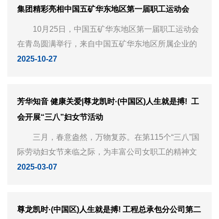
集团精彩亮相中国五矿华东地区第一届职工运动会​
10月25日，中国五矿华东地区第一届职工运动会
在青岛圆满举行，来自中国五矿华东地区所属企业的
20支代表队、800余名运动员齐聚赛场，共同参与了
2025-10-27
这场充满激情与活力的体育盛会。赛场上气氛热烈、
竞争激烈，中...
芳华知音 健康关爱|尊龙凯时·(中国区)人生就是搏!  工
会开展“三八”妇女节活动
三月，春意盎然，万物复苏。在第115个“三八”国
际劳动妇女节来临之际，为丰富公司女职工的精神文
化生活，展现新时代女性奋发向上的时代风采和精神
2025-03-07
风貌，3月7日中午，尊龙凯时·(中国区)人生就是搏! 工
会职工健康驿站...
尊龙凯时·(中国区)人生就是搏! 工程总承包分公司第二