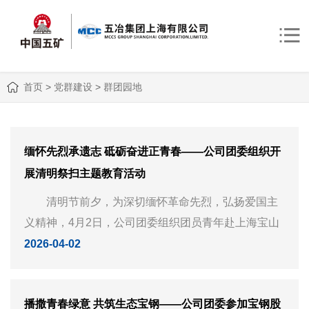
首页
>
党群建设
>
群团园地
缅怀先烈承遗志 砥砺奋进正青春——公司团委组织开
展清明祭扫主题教育活动
清明节前夕，为深切缅怀革命先烈，弘扬爱国主
义精神，4月2日，公司团委组织团员青年赴上海宝山
烈士陵园和淞沪抗战纪念馆，开展“缅怀先烈承遗志 砥
2026-04-02
砺奋进正青春”主题教育活动。 祭扫现场庄严肃
穆，松柏...
播撒青春绿意 共筑生态宝钢——公司团委参加宝钢股