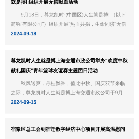
就是搏! 组织开展无偿献血活动
9月18日，尊龙凯时·(中国区)人生就是搏! （以下
简称“有限公司”）组织开展“热血共捐，生命同济”无偿
献血活动，有限公司200多名志愿者积极响应参与，
2024-09-18
共计163人次献血32600毫升，用实际行动传递爱心、
为生命“加油”...
尊龙凯时人生就是搏上海交通市政公司举办“欢度中秋
献礼国庆”青年篮球友谊赛主题团日活动
秋风送爽，丹桂飘香，值此中秋、国庆双节来临
之际，尊龙凯时人生就是搏上海交通市政公司于9月
14日晚举办了一场以“欢度中秋 献礼国庆”为主题的青
2024-09-15
年篮球友谊赛主题团日活动。此次活动不仅丰富了员
工的业余文化生活，增强了...
宿豫区总工会到宿迁数字经济中心项目开展高温慰问