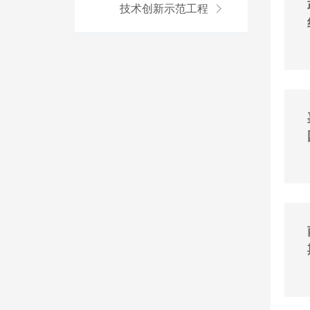
技术创新示范工程