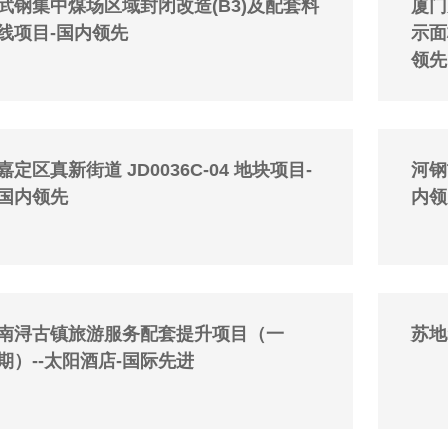
武钢集中煤场区域封闭改造(B3)及配套料
厦门
线项目-国内领先
示面
领先
嘉定区真新街道 JD0036C-04 地块项目-
河钢
国内领先
内领
南浔古镇旅游服务配套提升项目（一
苏地
期）--太阳酒店-国际先进