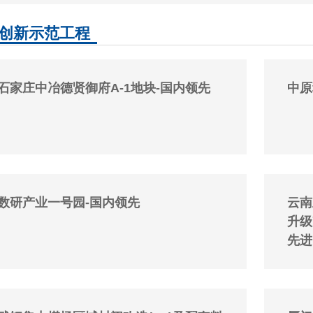
创新示范工程
石家庄中冶德贤御府A-1地块-国内领先
中原
数研产业一号园-国内领先
云南
升级
先进