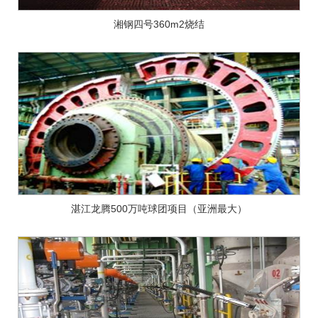
湘钢四号360m2烧结
湛江龙腾500万吨球团项目（亚洲最大）