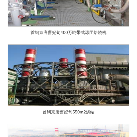
首钢京唐曹妃甸400万吨带式球团焙烧机
首钢京唐曹妃甸550m2烧结